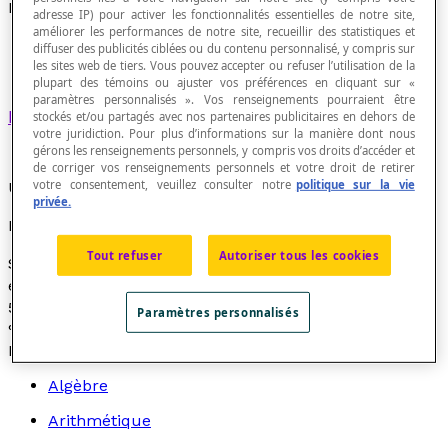
Rabais
adresse IP) pour activer les fonctionnalités essentielles de notre site,
améliorer les performances de notre site, recueillir des statistiques et
diffuser des publicités ciblées ou du contenu personnalisé, y compris sur
les sites web de tiers. Vous pouvez accepter ou refuser l’utilisation de la
plupart des témoins ou ajuster vos préférences en cliquant sur «
paramètres personnalisés ». Vos renseignements pourraient être
Pourcentage
déduit d'un montant initial.
stockés et/ou partagés avec nos partenaires publicitaires en dehors de
votre juridiction. Pour plus d’informations sur la manière dont nous
gérons les renseignements personnels, y compris vos droits d’accéder et
de corriger vos renseignements personnels et votre droit de retirer
votre consentement, veuillez consulter notre
politique sur la vie
Un rabais est une diminution de la valeur initiale.
privée.
Exemple
Tout refuser
Autoriser tous les cookies
Si un téléviseur dont le prix de vente initial est 500 $
est vendu 400 $, alors cette réduction est de 100 $, soit
500 − 400 = 100. Cela correspond à un rabais de 20
Paramètres personnalisés
%. En effet, 100 ÷ 500 = 0,2 et 0,2 correspond à 20 %.
Recherche par thème
Algèbre
Arithmétique