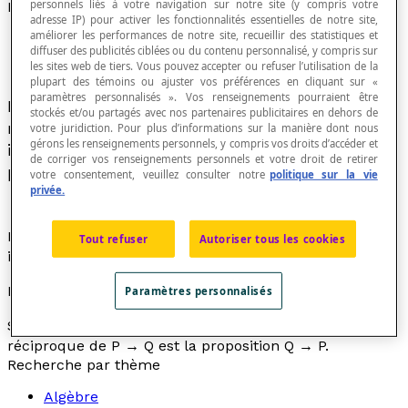
personnels liés à votre navigation sur notre site (y compris votre
Proposition réciproque
adresse IP) pour activer les fonctionnalités essentielles de notre site,
améliorer les performances de notre site, recueillir des statistiques et
diffuser des publicités ciblées ou du contenu personnalisé, y compris sur
les sites web de tiers. Vous pouvez accepter ou refuser l’utilisation de la
plupart des témoins ou ajuster vos préférences en cliquant sur «
paramètres personnalisés ». Vos renseignements pourraient être
En calcul propositionnel, une proposition
stockés et/ou partagés avec nos partenaires publicitaires en dehors de
réciproque d'une
implication logique
est une
votre juridiction. Pour plus d’informations sur la manière dont nous
gérons les renseignements personnels, y compris vos droits d’accéder et
implication dans laquelle on a inversé la
de corriger vos renseignements personnels et votre droit de retirer
prémisse et la conclusion.
votre consentement, veuillez consulter notre
politique sur la vie
privée.
La proposition réciproque de la réciproque d'une
Tout refuser
Autoriser tous les cookies
implication est ainsi la proposition initiale.
Exemple
Paramètres personnalisés
Si P et Q sont deux propositions, alors la proposition
réciproque de P → Q est la proposition Q → P.
Recherche par thème
Algèbre