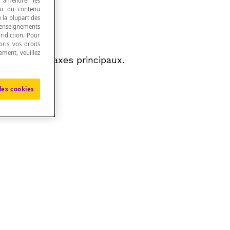
, améliorer les
 ou du contenu
e la plupart des
renseignements
ridiction. Pour
ris vos droits
ement, veuillez
ux des trois axes principaux.
les cookies