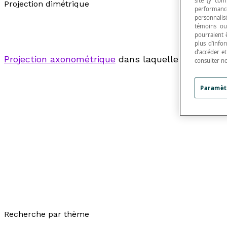
site (y com
Projection dimétrique
performance
personnalisé
témoins ou
pourraient 
plus d’info
d’accéder e
Projection axonométrique
dans laquelle la directio
consulter n
Paramèt
Recherche par thème