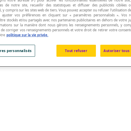
pris votre adresse IP) pour activer les fonctionnalités essentielles de notre site
s de notre site, recueillir des statistiques et diffuser des publicités ciblées
, y compris sur les sites web de tiers. Vous pouvez accepter ou refuser l’utilisation d
 ajuster vos préférences en cliquant sur « paramètres personnalisés ». Vos 
être stockés et/ou partagés avec nos partenaires publicitaires en dehors de votre ju
rmations sur la manière dont nous gérons les renseignements personnels, y comp
t de corriger vos renseignements personnels et votre droit de retirer votre consent
n de la projection fait un angle isométrique avec de
otre
politique sur la vie privée.
res personnalisés
Tout refuser
Autoriser tous 