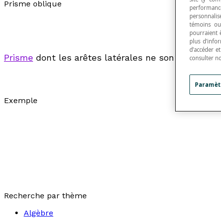
Prisme oblique
performance
personnalisé
témoins ou
pourraient 
plus d’info
d’accéder e
Prisme
dont les arêtes latérales ne sont pas perp
consulter n
Paramèt
Exemple
Recherche par thème
Algèbre