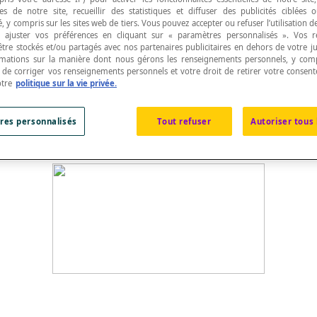
s de notre site, recueillir des statistiques et diffuser des publicités ciblées
, y compris sur les sites web de tiers. Vous pouvez accepter ou refuser l’utilisation d
 ajuster vos préférences en cliquant sur « paramètres personnalisés ». Vos 
être stockés et/ou partagés avec nos partenaires publicitaires en dehors de votre ju
rmations sur la manière dont nous gérons les renseignements personnels, y comp
t de corriger vos renseignements personnels et votre droit de retirer votre consent
endiculaires aux bases.
otre
politique sur la vie privée.
res personnalisés
Tout refuser
Autoriser tous 