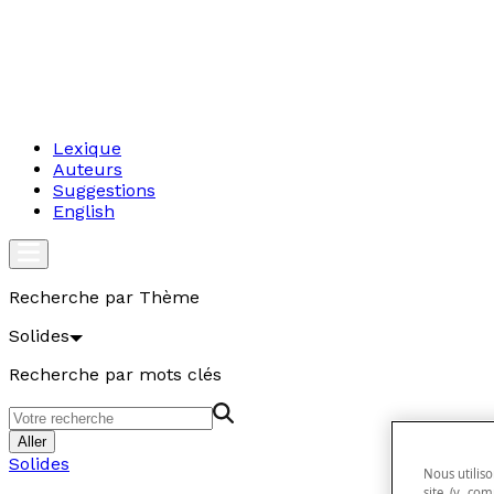
Lexique
Auteurs
Suggestions
English
Recherche par Thème
Solides
Recherche par mots clés
Aller
Solides
Nous utiliso
site (y com