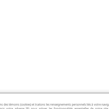
ns des témoins (cookies) et traitons les renseignements personnels liés à votre navig
pris votre adresse IP) pour activer les fonctionnalités essentielles de notre site