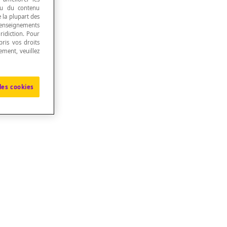
 ou du contenu
e la plupart des
renseignements
ridiction. Pour
ris vos droits
ement, veuillez
les cookies