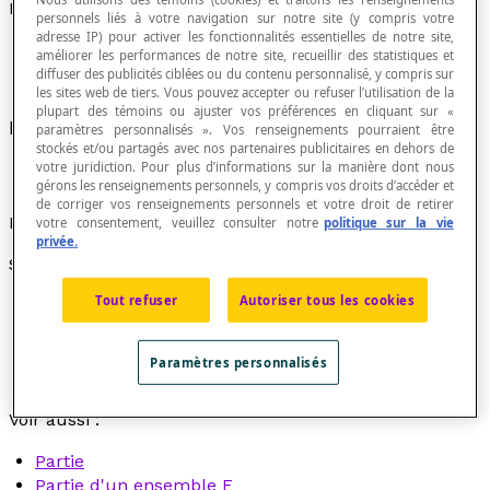
Partie propre d'un ensemble
personnels liés à votre navigation sur notre site (y compris votre
adresse IP) pour activer les fonctionnalités essentielles de notre site,
améliorer les performances de notre site, recueillir des statistiques et
diffuser des publicités ciblées ou du contenu personnalisé, y compris sur
les sites web de tiers. Vous pouvez accepter ou refuser l’utilisation de la
plupart des témoins ou ajuster vos préférences en cliquant sur «
Partie non vide d'un ensemble E, différente de E.
paramètres personnalisés ». Vos renseignements pourraient être
stockés et/ou partagés avec nos partenaires publicitaires en dehors de
votre juridiction. Pour plus d’informations sur la manière dont nous
gérons les renseignements personnels, y compris vos droits d’accéder et
de corriger vos renseignements personnels et votre droit de retirer
Exemples
votre consentement, veuillez consulter notre
politique sur la vie
privée.
Soit l'ensemble E = {a, b, c, d, e}
Tout refuser
Autoriser tous les cookies
L'ensemble A = {a, b} est une partie propre de E.
L'ensemble vide Ø = { } n'est pas une partie propre
de E.
Paramètres personnalisés
L'ensemble E n'est pas une partie propre de E.
Voir aussi :
Partie
Partie d'un ensemble E