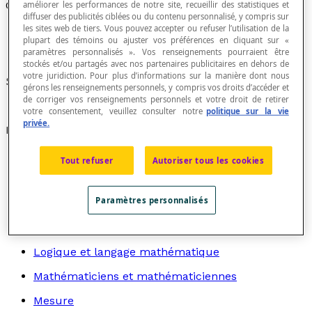
Ordre des opérations
améliorer les performances de notre site, recueillir des statistiques et
diffuser des publicités ciblées ou du contenu personnalisé, y compris sur
les sites web de tiers. Vous pouvez accepter ou refuser l’utilisation de la
plupart des témoins ou ajuster vos préférences en cliquant sur «
paramètres personnalisés ». Vos renseignements pourraient être
stockés et/ou partagés avec nos partenaires publicitaires en dehors de
votre juridiction. Pour plus d’informations sur la manière dont nous
Synonyme de
priorité des opérations
.
gérons les renseignements personnels, y compris vos droits d’accéder et
de corriger vos renseignements personnels et votre droit de retirer
votre consentement, veuillez consulter notre
politique sur la vie
privée.
Recherche par thème
Algèbre
Tout refuser
Autoriser tous les cookies
Arithmétique
Paramètres personnalisés
Graphes
Géométrie
Logique et langage mathématique
Mathématiciens et mathématiciennes
Mesure