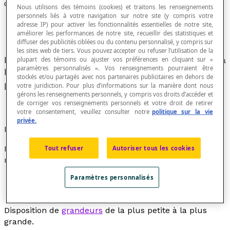
Ordre croissant
Nous utilisons des témoins (cookies) et traitons les renseignements
personnels liés à votre navigation sur notre site (y compris votre
adresse IP) pour activer les fonctionnalités essentielles de notre site,
améliorer les performances de notre site, recueillir des statistiques et
diffuser des publicités ciblées ou du contenu personnalisé, y compris sur
les sites web de tiers. Vous pouvez accepter ou refuser l’utilisation de la
Placer des nombres en ordre croissant consiste à
plupart des témoins ou ajuster vos préférences en cliquant sur «
paramètres personnalisés ». Vos renseignements pourraient être
les mettre en ordre de la plus petite valeur à la
stockés et/ou partagés avec nos partenaires publicitaires en dehors de
plus grande valeur.
votre juridiction. Pour plus d’informations sur la manière dont nous
gérons les renseignements personnels, y compris vos droits d’accéder et
de corriger vos renseignements personnels et votre droit de retirer
votre consentement, veuillez consulter notre
politique sur la vie
privée.
Exemples
Dans chacune des listes de nombres suivantes, les
Tout refuser
Autoriser tous les cookies
nombres sont placés en ordre croissant :
Paramètres personnalisés
1, 2, 3, 4, 5, 6, 7, 8, 9 3, 5, 7, 9, 9, 12, 15, 15, 23, 45 30,
40, 60, 90, 120, 200 –12, -8, –3, 0, 3, 7, 11, 23
Disposition de
grandeurs
de la plus petite à la plus
grande.