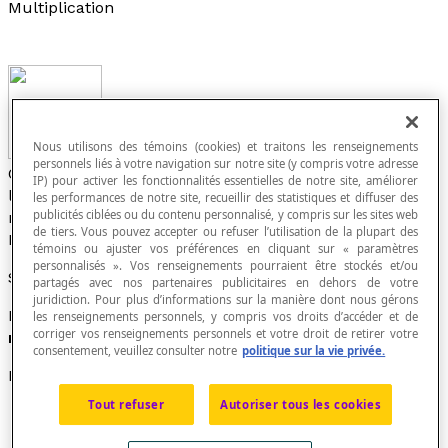
Multiplication
Nous utilisons des témoins (cookies) et traitons les renseignements
personnels liés à votre navigation sur notre site (y compris votre adresse
Opération qui, à toute paire de nombres appelés
IP) pour activer les fonctionnalités essentielles de notre site, améliorer
les
facteurs
de la multiplication, associe un nouveau
les performances de notre site, recueillir des statistiques et diffuser des
publicités ciblées ou du contenu personnalisé, y compris sur les sites web
nombre appelé le
produit
de ces facteurs.
de tiers. Vous pouvez accepter ou refuser l’utilisation de la plupart des
L'
opération inverse
de la multiplication est la
division
.
témoins ou ajuster vos préférences en cliquant sur « paramètres
personnalisés ». Vos renseignements pourraient être stockés et/ou
Symbole
partagés avec nos partenaires publicitaires en dehors de votre
juridiction. Pour plus d’informations sur la manière dont nous gérons
Le symbole de la multiplication est « × » qui se lit «
les renseignements personnels, y compris vos droits d’accéder et de
corriger vos renseignements personnels et votre droit de retirer votre
multiplié par
».
consentement, veuillez consulter notre
politique sur la vie privée.
Propriétés
Tout refuser
Autoriser tous les cookies
(a) La multiplication est une opération
commutative. Exemple : 12 × 15 = 15 × 12