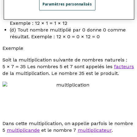
(b) La multiplication est une opération associative.
Paramètres personnalisés
Exemple : (12 × 15) × 10 = 12 × (15 × 10)
(c) La multiplication possède un élément neutre.
Exemple : 12 × 1 = 1 × 12
(d) Tout nombre multiplié par 0 donne 0 comme
résultat. Exemple : 12 × 0 = 0 × 12 = 0
Exemple
Soit la multiplication suivante de nombres naturels :
5 × 7 = 35 Les nombres 5 et 7 sont appelés les
facteurs
de la multiplication. Le nombre 35 est le produit.
Dans cette multiplication, on appelle parfois le nombre
5
multiplicande
et le nombre 7
multiplicateur
.