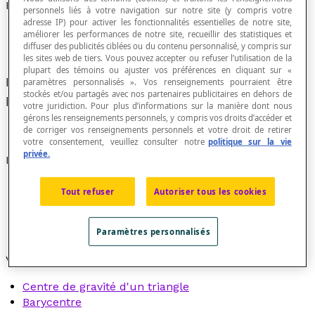
Milieu
personnels liés à votre navigation sur notre site (y compris votre
adresse IP) pour activer les fonctionnalités essentielles de notre site,
améliorer les performances de notre site, recueillir des statistiques et
diffuser des publicités ciblées ou du contenu personnalisé, y compris sur
les sites web de tiers. Vous pouvez accepter ou refuser l’utilisation de la
plupart des témoins ou ajuster vos préférences en cliquant sur «
Position située à égale distance de tous les
paramètres personnalisés ». Vos renseignements pourraient être
stockés et/ou partagés avec nos partenaires publicitaires en dehors de
points du pourtour d'un objet.
votre juridiction. Pour plus d’informations sur la manière dont nous
gérons les renseignements personnels, y compris vos droits d’accéder et
de corriger vos renseignements personnels et votre droit de retirer
votre consentement, veuillez consulter notre
politique sur la vie
privée.
Exemples
Le milieu d'un segment est le point situé à égale
Tout refuser
Autoriser tous les cookies
distance des extrémités de ce segment.
Le milieu d'un polygone est synonyme de centre de
Paramètres personnalisés
gravité ou de
barycentre
.
Voir aussi :
Centre de gravité d'un triangle
Barycentre