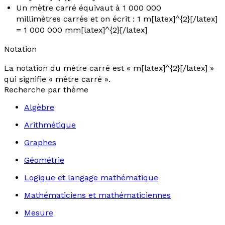
Un mètre carré équivaut à 1 000 000
millimètres carrés et on écrit : 1 m[latex]^{2}[/latex]
= 1 000 000 mm[latex]^{2}[/latex]
Notation
La notation du mètre carré est « m[latex]^{2}[/latex] »
qui signifie « mètre carré ».
Recherche par thème
Algèbre
Arithmétique
Graphes
Géométrie
Logique et langage mathématique
Mathématiciens et mathématiciennes
Mesure