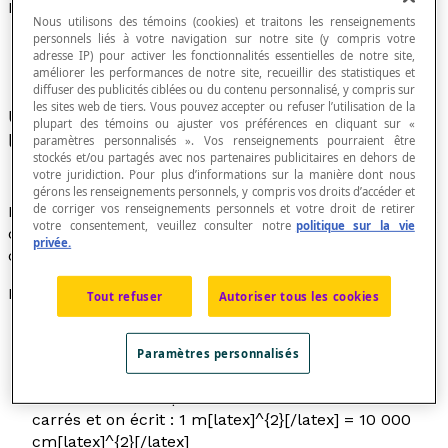
Mètre carré
Nous utilisons des témoins (cookies) et traitons les renseignements
personnels liés à votre navigation sur notre site (y compris votre
adresse IP) pour activer les fonctionnalités essentielles de notre site,
améliorer les performances de notre site, recueillir des statistiques et
diffuser des publicités ciblées ou du contenu personnalisé, y compris sur
les sites web de tiers. Vous pouvez accepter ou refuser l’utilisation de la
Unité de
mesure de surface
qui correspond à
plupart des témoins ou ajuster vos préférences en cliquant sur «
l'
aire
d'un carré de 1 mètre de côté.
paramètres personnalisés ». Vos renseignements pourraient être
stockés et/ou partagés avec nos partenaires publicitaires en dehors de
votre juridiction. Pour plus d’informations sur la manière dont nous
gérons les renseignements personnels, y compris vos droits d’accéder et
de corriger vos renseignements personnels et votre droit de retirer
Le mètre carré est une unité de mesure qui permet de
votre consentement, veuillez consulter notre
politique sur la vie
calculer l'aire, cette aire étant la mesure de la surface
privée.
considérée.
Propriétés
Tout refuser
Autoriser tous les cookies
Un mètre carré équivaut à 100 décimètres carrés et
on écrit : 1 m[latex]^{2}[/latex] = 100 dm[latex]^{2}
Paramètres personnalisés
[/latex]
Un mètre carré équivaut à 10 000 centimètres
carrés et on écrit : 1 m[latex]^{2}[/latex] = 10 000
cm[latex]^{2}[/latex]