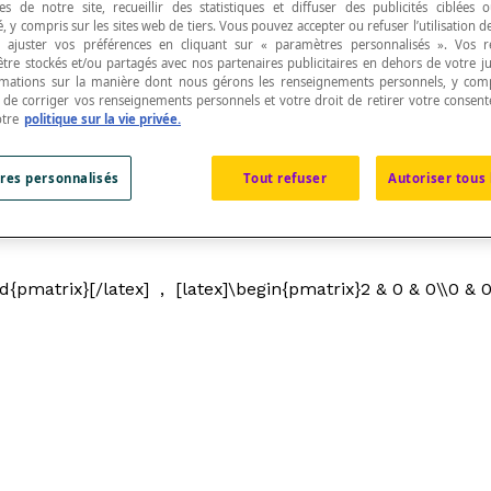
s de notre site, recueillir des statistiques et diffuser des publicités ciblées
, y compris sur les sites web de tiers. Vous pouvez accepter ou refuser l’utilisation d
 ajuster vos préférences en cliquant sur « paramètres personnalisés ». Vos 
être stockés et/ou partagés avec nos partenaires publicitaires en dehors de votre ju
rmations sur la manière dont nous gérons les renseignements personnels, y comp
t de corriger vos renseignements personnels et votre droit de retirer votre consent
otre
politique sur la vie privée.
iagonale principale sont nuls.
res personnalisés
Tout refuser
Autoriser tous 
ices sont égaux : [latex]a_{1,1},\space a_{2,2},\space a_{3,
d{pmatrix}[/latex] , [latex]\begin{pmatrix}2 & 0 & 0\\0 & 