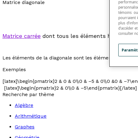
Matrice diagonale
performance
personnalisé
témoins ou
pourraient 
plus d’info
d’accéder e
consulter n
Matrice carrée
dont tous les éléments hors de la d
Paramèt
Les éléments de la diagonale sont les éléments dont les ind
Exemples
[latex]\begin{pmatrix}2 & 0 & 0\\0 & –5 & 0\\0 &0 & –7\en
[latex]\begin{pmatrix}2 & 0\\0 & –5\end{pmatrix}[/latex]
Recherche par thème
Algèbre
Arithmétique
Graphes
Géométrie