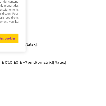
 ou du contenu
e la plupart des
renseignements
ridiction. Pour
ris vos droits
ement, veuillez
les cookies
3},\space ...[/latex].
0 & 0\\0 &0 & –7\end{pmatrix}[/latex] ,