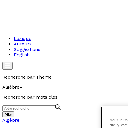
Lexique
Auteurs
Suggestions
English
Recherche par Thème
Algèbre
Recherche par mots clés
Aller
Algèbre
Nous utiliso
site (y com