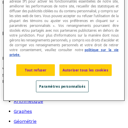
adresse IP) pour activer les fonctionnalités essentielles de notre site,
Matrice carrée
améliorer les performances de notre site, recueillir des statistiques et
diffuser des publicités ciblées ou du contenu personnalisé, y compris sur
les sites web de tiers. Vous pouvez accepter ou refuser l’utilisation de la
plupart des témoins ou ajuster vos préférences en cliquant sur «
paramètres personnalisés ». Vos renseignements pourraient être
stockés et/ou partagés avec nos partenaires publicitaires en dehors de
Matrice qui a autant de lignes que de colonnes.
votre juridiction. Pour plus d’informations sur la manière dont nous
gérons les renseignements personnels, y compris vos droits d’accéder et
de corriger vos renseignements personnels et votre droit de retirer
votre consentement, veuillez consulter notre
politique sur la vie
privée.
Exemple
Voici une matrice 3 × 3 : [latex]\begin{pmatrix}1 & 3 & –
Tout refuser
Autoriser tous les cookies
5\\3 & 2 & 8\\6 & –4 & –3\end{pmatrix}[/latex]
Recherche par thème
Paramètres personnalisés
Algèbre
Arithmétique
Graphes
Géométrie