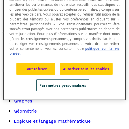
améliorer les performances de notre site, recueillir des statistiques et
diffuser des publicités ciblées ou du contenu personnalisé, y compris sur
les sites web de tiers. Vous pouvez accepter ou refuser l’utilisation de la
plupart des témoins ou ajuster vos préférences en cliquant sur «
paramètres personnalisés ». Vos renseignements pourraient être
stockés et/ou partagés avec nos partenaires publicitaires en dehors de
Voir aussi :
votre juridiction. Pour plus d’informations sur la manière dont nous
gérons les renseignements personnels, y compris vos droits d’accéder et
de corriger vos renseignements personnels et votre droit de retirer
Relation d'inégalité
votre consentement, veuillez consulter notre
politique sur la vie
privée.
Tout refuser
Autoriser tous les cookies
Recherche par thème
Algèbre
Paramètres personnalisés
Arithmétique
Graphes
Géométrie
Logique et langage mathématique