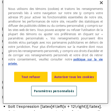
Forme développée
Nous utilisons des témoins (cookies) et traitons les renseignements
personnels liés à votre navigation sur notre site (y compris votre
adresse IP) pour activer les fonctionnalités essentielles de notre site,
améliorer les performances de notre site, recueillir des statistiques et
diffuser des publicités ciblées ou du contenu personnalisé, y compris sur
Expression numérique ou algébrique qui
les sites web de tiers. Vous pouvez accepter ou refuser l’utilisation de la
plupart des témoins ou ajuster vos préférences en cliquant sur «
représente une expression dans laquelle on a
paramètres personnalisés ». Vos renseignements pourraient être
résolu tous les calculs entre parenthèses. Cette
stockés et/ou partagés avec nos partenaires publicitaires en dehors de
expression s'applique aussi au procédé qui
votre juridiction. Pour plus d’informations sur la manière dont nous
gérons les renseignements personnels, y compris vos droits d’accéder et
consiste, à l'inverse, à représenter un nombre ou
de corriger vos renseignements personnels et votre droit de retirer
une expression sous une forme qui décompose
votre consentement, veuillez consulter notre
politique sur la vie
privée.
ses éléments.
Tout refuser
Autoriser tous les cookies
La forme développée est le résultat contraire de la
forme factorisée.
Paramètres personnalisés
Exemples
Soit l'expression [latex]4\left(x + 12\right)[/latex].