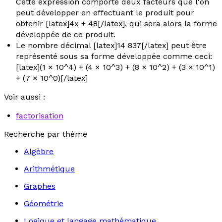
Cette expression comporte deux facteurs que l'on
peut développer en effectuant le produit pour
obtenir [latex]4x + 48[/latex], qui sera alors la forme
développée de ce produit.
Le nombre décimal [latex]14 837[/latex] peut être
représenté sous sa forme développée comme ceci:
[latex](1 × 10^4) + (4 × 10^3) + (8 × 10^2) + (3 × 10^1)
+ (7 × 10^0)[/latex]
Voir aussi :
factorisation
Recherche par thème
Algèbre
Arithmétique
Graphes
Géométrie
Logique et langage mathématique