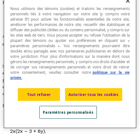
Factorisation
Nous utilisons des témoins (cookies) et traitons les renseignements
personnels liés à votre navigation sur notre site (y compris votre
adresse IP) pour activer les fonctionnalités essentielles de notre site,
améliorer les performances de notre site, recueillir des statistiques et
diffuser des publicités ciblées ou du contenu personnalisé, y compris sur
les sites web de tiers. Vous pouvez accepter ou refuser l’utilisation de la
Opération qui consiste à décomposer un nombre
plupart des témoins ou ajuster vos préférences en cliquant sur «
ou une expression en plusieurs
facteurs
.
paramètres personnalisés ». Vos renseignements pourraient être
stockés et/ou partagés avec nos partenaires publicitaires en dehors de
votre juridiction. Pour plus d’informations sur la manière dont nous
gérons les renseignements personnels, y compris vos droits d’accéder et
Synonyme de
décomposition en facteurs
. Une
de corriger vos renseignements personnels et votre droit de retirer
votre consentement, veuillez consulter notre
politique sur la vie
expression représentée sous la forme d'un produit de
privée.
plusieurs facteurs est appelée la
forme factorisée
de
cette expression, par opposition à la
forme développée
qui est le résultat du produit de tous ces facteurs.
Tout refuser
Autoriser tous les cookies
Exemples
Paramètres personnalisés
3(
x
+ 2) est la forme factorisée de 3
x
+ 6.
Par factorisation, l'expression 4
x
² – 6
x
+ 12
xy
s'écrit
2
x
(2
x
– 3 + 6
y
).