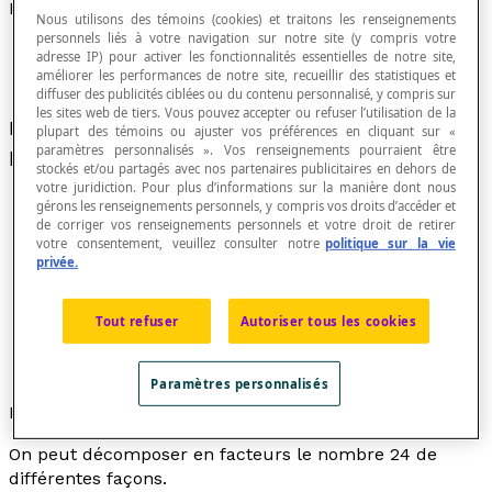
Décomposition d'un nombre en facteurs
Nous utilisons des témoins (cookies) et traitons les renseignements
personnels liés à votre navigation sur notre site (y compris votre
adresse IP) pour activer les fonctionnalités essentielles de notre site,
améliorer les performances de notre site, recueillir des statistiques et
diffuser des publicités ciblées ou du contenu personnalisé, y compris sur
les sites web de tiers. Vous pouvez accepter ou refuser l’utilisation de la
Représentation de ce nombre sous la forme d'un
plupart des témoins ou ajuster vos préférences en cliquant sur «
paramètres personnalisés ». Vos renseignements pourraient être
produit de certains de ses
diviseurs entiers
.
stockés et/ou partagés avec nos partenaires publicitaires en dehors de
votre juridiction. Pour plus d’informations sur la manière dont nous
gérons les renseignements personnels, y compris vos droits d’accéder et
de corriger vos renseignements personnels et votre droit de retirer
votre consentement, veuillez consulter notre
politique sur la vie
Dans l'opération 6 × 4 = 24, les nombres 6 et 4
privée.
portent le nom de
facteurs
et le terme 24 est le
produit
.
Le terme diviseur correspond à l'un des nombres
Tout refuser
Autoriser tous les cookies
qui divisent entièrement un autre nombre. Exemple
: Le nombre 6 est un diviseur de 18, car : 18 ÷ 6 = 3
Paramètres personnalisés
Exemples
On peut décomposer en facteurs le nombre 24 de
différentes façons.