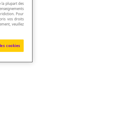
e la plupart des
renseignements
ridiction. Pour
ris vos droits
ement, veuillez
les cookies