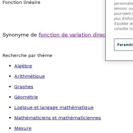
Fonction linéaire
personnalisé
témoins ou
pourraient 
plus d’info
d’accéder e
consulter n
Synonyme de
fonction de variation directe
.
Paramèt
Recherche par thème
Algèbre
Arithmétique
Graphes
Géométrie
Logique et langage mathématique
Mathématiciens et mathématiciennes
Mesure