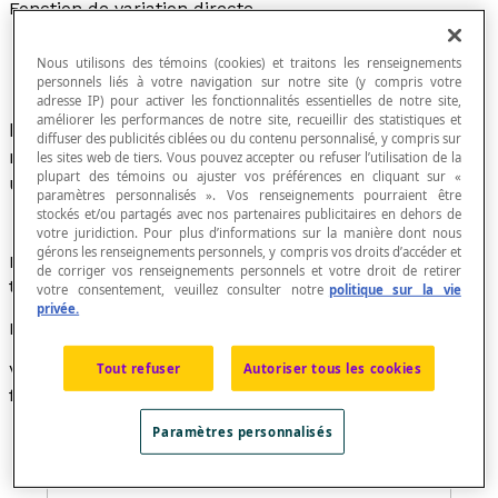
Fonction de variation directe
Nous utilisons des témoins (cookies) et traitons les renseignements
personnels liés à votre navigation sur notre site (y compris votre
adresse IP) pour activer les fonctionnalités essentielles de notre site,
améliorer les performances de notre site, recueillir des statistiques et
Fonction définie dans l'ensemble des nombres
diffuser des publicités ciblées ou du contenu personnalisé, y compris sur
réels par une relation de la forme
y
=
kx
où
k
est
les sites web de tiers. Vous pouvez accepter ou refuser l’utilisation de la
plupart des témoins ou ajuster vos préférences en cliquant sur «
un nombre réel non nul.
paramètres personnalisés ». Vos renseignements pourraient être
stockés et/ou partagés avec nos partenaires publicitaires en dehors de
votre juridiction. Pour plus d’informations sur la manière dont nous
gérons les renseignements personnels, y compris vos droits d’accéder et
Le graphique d'une fonction de variation directe passe
de corriger vos renseignements personnels et votre droit de retirer
toujours par l'
origine
(0, 0) du plan cartésien.
votre consentement, veuillez consulter notre
politique sur la vie
privée.
Exemple
Tout refuser
Autoriser tous les cookies
Voici le graphique de la fonction
f
définie par la règle
f
(
x
) = -2
x.
Paramètres personnalisés