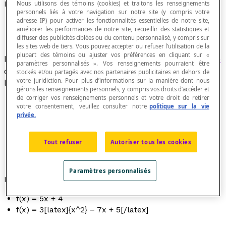
Fonction algébrique
Nous utilisons des témoins (cookies) et traitons les renseignements
personnels liés à votre navigation sur notre site (y compris votre
adresse IP) pour activer les fonctionnalités essentielles de notre site,
améliorer les performances de notre site, recueillir des statistiques et
diffuser des publicités ciblées ou du contenu personnalisé, y compris sur
les sites web de tiers. Vous pouvez accepter ou refuser l’utilisation de la
plupart des témoins ou ajuster vos préférences en cliquant sur «
Fonction définie par une
règle de correspondance
paramètres personnalisés ». Vos renseignements pourraient être
qui ne contient que des
expressions algébriques
stockés et/ou partagés avec nos partenaires publicitaires en dehors de
votre juridiction. Pour plus d’informations sur la manière dont nous
liées par des symboles opératoires.
gérons les renseignements personnels, y compris vos droits d’accéder et
de corriger vos renseignements personnels et votre droit de retirer
votre consentement, veuillez consulter notre
politique sur la vie
privée.
Les
fonctions polynomiales
et les
fonctions
rationnelles
sont des fonctions algébriques.
Tout refuser
Autoriser tous les cookies
Une fonction qui n'est pas algébrique est appelée
une
fonction transcendante
.
Paramètres personnalisés
Exemples
f
(
x
) = 5
x
+ 4
f
(
x
) = 3[latex]{x^2} – 7x + 5[/latex]