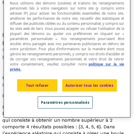
Évènement possible
Nous utilisons des témoins (cookies) et traitons les renseignements
personnels liés à votre navigation sur notre site (y compris votre
adresse IP) pour activer les fonctionnalités essentielles de notre site,
améliorer les performances de notre site, recueillir des statistiques et
diffuser des publicités ciblées ou du contenu personnalisé, y compris sur
les sites web de tiers. Vous pouvez accepter ou refuser l’utilisation de la
plupart des témoins ou ajuster vos préférences en cliquant sur «
Évènement qui peut se produire, mais qu'on ne
paramètres personnalisés ». Vos renseignements pourraient être
peut prédire qu'il arrivera. Il correspond à un
stockés et/ou partagés avec nos partenaires publicitaires en dehors de
sous-ensemble non vide de l'
univers des
votre juridiction. Pour plus d’informations sur la manière dont nous
gérons les renseignements personnels, y compris vos droits d’accéder et
résultats possibles
.
de corriger vos renseignements personnels et votre droit de retirer
votre consentement, veuillez consulter notre
politique sur la vie
privée.
Il faut noter qu'on utilise parfois l'expression
évènement probable
à la place d'
évènement possible
.
Tout refuser
Autoriser tous les cookies
Exemples
Paramètres personnalisés
Dans l'expérience aléatoire qui consiste à lancer un dé
honnête à 6 faces numérotées de 1 à 6, l'évènement
qui consiste à obtenir un nombre supérieur à 2
comporte 4 résultats possibles : {3, 4, 5, 6}. Dans
l'expérience aléatoire qui consiste à piger une boule