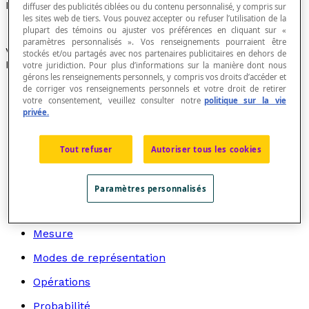
Espérance
diffuser des publicités ciblées ou du contenu personnalisé, y compris sur
les sites web de tiers. Vous pouvez accepter ou refuser l’utilisation de la
plupart des témoins ou ajuster vos préférences en cliquant sur «
paramètres personnalisés ». Vos renseignements pourraient être
Voir
espérance mathématique d'une variable aléatoire
.
stockés et/ou partagés avec nos partenaires publicitaires en dehors de
Recherche par thème
votre juridiction. Pour plus d’informations sur la manière dont nous
gérons les renseignements personnels, y compris vos droits d’accéder et
Algèbre
de corriger vos renseignements personnels et votre droit de retirer
votre consentement, veuillez consulter notre
politique sur la vie
Arithmétique
privée.
Graphes
Tout refuser
Autoriser tous les cookies
Géométrie
Logique et langage mathématique
Paramètres personnalisés
Mathématiciens et mathématiciennes
Mesure
Modes de représentation
Opérations
Probabilité