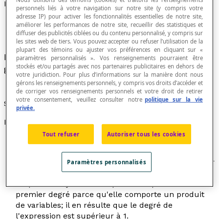
Équation du premier degré
personnels liés à votre navigation sur notre site (y compris votre
adresse IP) pour activer les fonctionnalités essentielles de notre site,
améliorer les performances de notre site, recueillir des statistiques et
diffuser des publicités ciblées ou du contenu personnalisé, y compris sur
les sites web de tiers. Vous pouvez accepter ou refuser l’utilisation de la
plupart des témoins ou ajuster vos préférences en cliquant sur «
Équation où l'on ne trouve pas de puissance plus
paramètres personnalisés ». Vos renseignements pourraient être
stockés et/ou partagés avec nos partenaires publicitaires en dehors de
grande que 1 de l'
inconnue
ou des variables.
votre juridiction. Pour plus d’informations sur la manière dont nous
gérons les renseignements personnels, y compris vos droits d’accéder et
de corriger vos renseignements personnels et votre droit de retirer
votre consentement, veuillez consulter notre
politique sur la vie
Synonyme d'
équation linéaire
.
privée.
Exemples
Tout refuser
Autoriser tous les cookies
L'équation 15
x –
7 = 0 est une équation du premier
degré à une inconnue.
L'équation 15
x –
7
y
= 0 est une équation du premier
Paramètres personnalisés
degré à deux variables.
L'équation 2
xy
= –8 n'est pas une équation du
premier degré parce qu'elle comporte un produit
de variables; il en résulte que le degré de
l'expression est supérieur à 1.