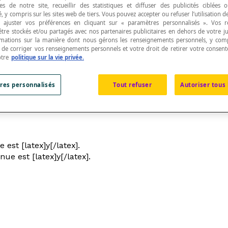
s de notre site, recueillir des statistiques et diffuser des publicités ciblées
, y compris sur les sites web de tiers. Vous pouvez accepter ou refuser l’utilisation d
 ajuster vos préférences en cliquant sur « paramètres personnalisés ». Vos 
être stockés et/ou partagés avec nos partenaires publicitaires en dehors de votre ju
rmations sur la manière dont nous gérons les renseignements personnels, y comp
t de corriger vos renseignements personnels et votre droit de retirer votre consent
otre
politique sur la vie privée.
anquant
.
res personnalisés
Tout refuser
Autoriser tous 
tion dans laquelle il n'y a qu'un seul terme manquant. Dan
es
variables
.
 est [latex]y[/latex].
nue est [latex]y[/latex].