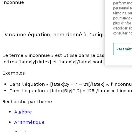
Inconnue
performance
personnalisé
témoins ou
pourraient 
plus d’info
d’accéder e
consulter n
Dans une équation, nom donné à l'unique
terme m
Paramèt
Le terme « inconnue » est utilisé dans le cas d'une rela
lettres [latex]y[/latex] et [latex]x[/latex] sont appelées d
Exemples
Dans l'équation « [latex]2y + 7 = 21[/latex] », l'inconnue
Dans l'équation « [latex]5{y}^{2} = 125[/latex] », l'incon
Recherche par thème
Algèbre
Arithmétique