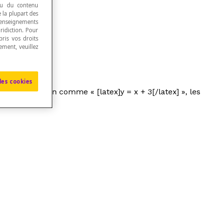
 ou du contenu
e la plupart des
renseignements
ridiction. Pour
ris vos droits
ement, veuillez
les cookies
s une équation comme « [latex]y = x + 3[/latex] », les