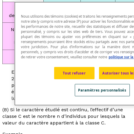
Portent
13
8
2
des lunettes
Nous utilisons des témoins (cookies) et traitons les renseignements pers
notre site (y compris votre adresse IP) pour activer les fonctionnalités e
les performances de notre site, recueillir des statistiques et diffuser d
Ne portent
personnalisé, y compris sur les sites web de tiers. Vous pouvez accept
pas de
9
10
1
plupart des témoins ou ajuster vos préférences en cliquant sur « 
renseignements pourraient être stockés et/ou partagés avec nos parte
lunettes
votre juridiction. Pour plus d’informations sur la manière dont
personnels, y compris vos droits d’accéder et de corriger vos renseig
TOTAL
22
18
4
de retirer votre consentement, veuillez consulter notre
politique sur la
Effectif total : 40 élèves Effectif partiel des garçons :
Tout refuser
Autoriser tous le
22 élèves Effectif partiel des filles : 18 élèves Effectif
partiel des élèves qui portent des lunettes : 21
Paramètres personnalisés
élèves Effectif partiel des filles qui portent des
lunettes : 8 élèves
(B) Si le caractère étudié est continu, l’effectif d’une
classe C est le nombre
n
d’individus pour lesquels la
valeur du caractère appartient à la classe C.