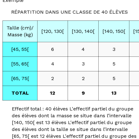
Exemple
RÉPARTITION DANS UNE CLASSE DE 40 ÉLÈVES
Taille (cm)/
[120, 130[
[130, 140[
[140, 150[
[1
Masse (kg)
[45, 55[
6
4
3
[55, 65[
4
3
5
[65, 75[
2
2
5
TOTAL
12
9
13
Effectif total : 40 élèves L'effectif partiel du groupe
des élèves dont la masse se situe dans l’intervalle
[140, 150[ est 13 élèves L'effectif partiel du groupe
des élèves dont la taille se situe dans l’intervalle
[65, 75[ est 12 élèves L'effectif partiel du groupe des