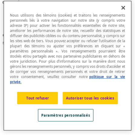
Caractère statistique
Nous utilisons des témoins (cookies) et traitons les renseignements
personnels liés à votre navigation sur notre site (y compris votre
adresse IP) pour activer les fonctionnalités essentielles de notre site,
améliorer les performances de notre site, recueillir des statistiques et
Caractère sur lequel repose une étude
diffuser des publicités ciblées ou du contenu personnalisé, y compris sur
les sites web de tiers. Vous pouvez accepter ou refuser l’utilisation de la
statistique.
plupart des témoins ou ajuster vos préférences en cliquant sur «
paramètres personnalisés ». Vos renseignements pourraient être
stockés et/ou partagés avec nos partenaires publicitaires en dehors de
votre juridiction. Pour plus d’informations sur la manière dont nous
gérons les renseignements personnels, y compris vos droits d’accéder et
caractère statistique qualitatif
Caractère qu'on
de corriger vos renseignements personnels et votre droit de retirer
ne peut pas associer à un ensemble numérique
votre consentement, veuillez consulter notre
politique sur la vie
discret ou continu. On parle de caractère
privée.
qualitatif
quand ce caractère n’est pas chiffré
(langue, préférence, secteur d’activité, couleur,
Tout refuser
Autoriser tous les cookies
sexe, etc…)
caractère statistique quantitatif continu
Paramètres personnalisés
Caractère statistique qui peut prendre toutes les
valeurs contenues dans un intervalle réel donné.