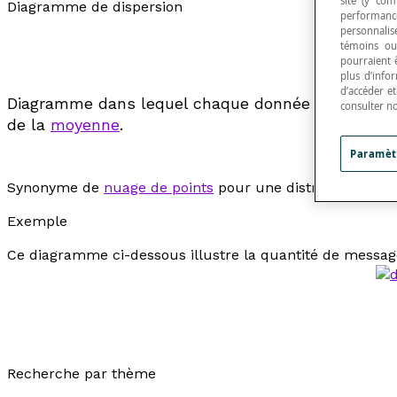
site (y com
Diagramme de dispersion
performance
personnalisé
témoins ou
pourraient 
plus d’info
d’accéder e
Diagramme dans lequel chaque donnée d'une
dist
consulter n
de la
moyenne
.
Paramèt
Synonyme de
nuage de points
pour une distribution de 
Exemple
Ce diagramme ci-dessous illustre la quantité de messag
Recherche par thème