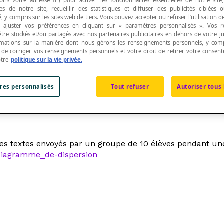
pris votre adresse IP) pour activer les fonctionnalités essentielles de notre site
s de notre site, recueillir des statistiques et diffuser des publicités ciblées
, y compris sur les sites web de tiers. Vous pouvez accepter ou refuser l’utilisation d
 ajuster vos préférences en cliquant sur « paramètres personnalisés ». Vos 
être stockés et/ou partagés avec nos partenaires publicitaires en dehors de votre ju
rmations sur la manière dont nous gérons les renseignements personnels, y comp
t de corriger vos renseignements personnels et votre droit de retirer votre consent
ribution
est représentée par un point afin de faire 
otre
politique sur la vie privée.
res personnalisés
Tout refuser
Autoriser tous 
données à un caractère.
es textes envoyés par un groupe de 10 élèves pendant un