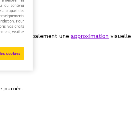
, améliorer les
 ou du contenu
e la plupart des
renseignements
ridiction. Pour
ris vos droits
ement, veuillez
apparaitre globalement une
approximation
visuelle
les cookies
e journée.