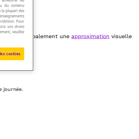
, améliorer les
 ou du contenu
e la plupart des
renseignements
ridiction. Pour
ris vos droits
ement, veuillez
apparaitre globalement une
approximation
visuelle
les cookies
e journée.