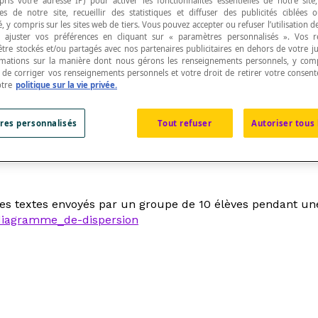
pris votre adresse IP) pour activer les fonctionnalités essentielles de notre site
s de notre site, recueillir des statistiques et diffuser des publicités ciblées
, y compris sur les sites web de tiers. Vous pouvez accepter ou refuser l’utilisation d
 ajuster vos préférences en cliquant sur « paramètres personnalisés ». Vos 
être stockés et/ou partagés avec nos partenaires publicitaires en dehors de votre ju
rmations sur la manière dont nous gérons les renseignements personnels, y comp
t de corriger vos renseignements personnels et votre droit de retirer votre consent
ribution
est représentée par un point afin de faire 
otre
politique sur la vie privée.
res personnalisés
Tout refuser
Autoriser tous 
données à un caractère.
es textes envoyés par un groupe de 10 élèves pendant un