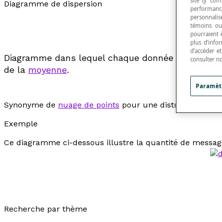
site (y com
Diagramme de dispersion
performance
personnalisé
témoins ou
pourraient 
plus d’info
d’accéder e
Diagramme dans lequel chaque donnée d'une
dist
consulter n
de la
moyenne
.
Paramèt
Synonyme de
nuage de points
pour une distribution de 
Exemple
Ce diagramme ci-dessous illustre la quantité de messag
Recherche par thème