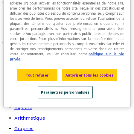
Côté
adresse IP) pour activer les fonctionnalités essentielles de notre site,
améliorer les performances de notre site, recueillir des statistiques et
diffuser des publicités ciblées ou du contenu personnalisé, y compris sur
les sites web de tiers. Vous pouvez accepter ou refuser l’utilisation de la
plupart des témoins ou ajuster vos préférences en cliquant sur «
paramètres personnalisés ». Vos renseignements pourraient être
stockés et/ou partagés avec nos partenaires publicitaires en dehors de
Chacun des éléments qui forment la
frontière
votre juridiction. Pour plus d’informations sur la manière dont nous
d'une
figure géométrique plane
.
gérons les renseignements personnels, y compris vos droits d’accéder et
de corriger vos renseignements personnels et votre droit de retirer
votre consentement, veuillez consulter notre
politique sur la vie
privée.
Voir aussi :
Tout refuser
Autoriser tous les cookies
Côté d'un polygone
Côté d'un angle
Paramètres personnalisés
Recherche par thème
Algèbre
Arithmétique
Graphes