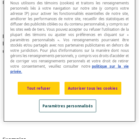
Frontière
Nous utilisons des témoins (cookies) et traitons les renseignements
personnels liés à votre navigation sur notre site (y compris votre
adresse IP) pour activer les fonctionnalités essentielles de notre site,
améliorer les performances de notre site, recueillir des statistiques et
diffuser des publicités ciblées ou du contenu personnalisé, y compris sur
les sites web de tiers. Vous pouvez accepter ou refuser l’utilisation de la
plupart des témoins ou ajuster vos préférences en cliquant sur «
Nom donné à l'ensemble des points formant une
paramètres personnalisés ». Vos renseignements pourraient être
ligne fermée qui délimite une
région intérieure
ou
stockés et/ou partagés avec nos partenaires publicitaires en dehors de
un
demi-plan
.
votre juridiction. Pour plus d’informations sur la manière dont nous
gérons les renseignements personnels, y compris vos droits d’accéder et
de corriger vos renseignements personnels et votre droit de retirer
votre consentement, veuillez consulter notre
politique sur la vie
privée.
Tout refuser
Autoriser tous les cookies
Paramètres personnalisés