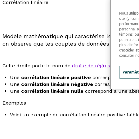
Corrélation linéaire
Nous utiliso
site (y com
performance
personnalisé
témoins ou
Modèle mathématique qui caractérise le lien ou l
pourraient 
on observe que les couples de données semblent s
plus d’info
d’accéder e
consulter n
Cette droite porte le nom de
droite de régression
.
Paramèt
Une
corrélation linéaire positive
correspond à une co
Une
corrélation linéaire négative
correspond à une c
Une
corrélation linéaire nulle
correspond à une abse
Exemples
Voici un exemple de corrélation linéaire positive faible