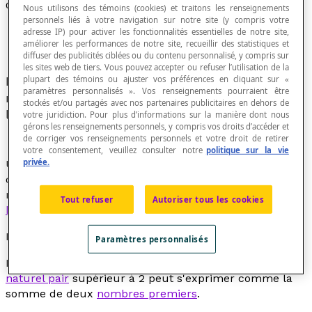
Conjecture
Nous utilisons des témoins (cookies) et traitons les renseignements
personnels liés à votre navigation sur notre site (y compris votre
adresse IP) pour activer les fonctionnalités essentielles de notre site,
améliorer les performances de notre site, recueillir des statistiques et
diffuser des publicités ciblées ou du contenu personnalisé, y compris sur
les sites web de tiers. Vous pouvez accepter ou refuser l’utilisation de la
Énoncé qu'on accepte comme vrai mais dont on
plupart des témoins ou ajuster vos préférences en cliquant sur «
paramètres personnalisés ». Vos renseignements pourraient être
ne connaît pas la valeur de vérité parce qu'on ne
stockés et/ou partagés avec nos partenaires publicitaires en dehors de
l'a pas encore démontré ou réfuté.
votre juridiction. Pour plus d’informations sur la manière dont nous
gérons les renseignements personnels, y compris vos droits d’accéder et
de corriger vos renseignements personnels et votre droit de retirer
votre consentement, veuillez consulter notre
politique sur la vie
privée.
Une conjecture peut être utilisée comme
hypothèse
d'une démonstration. Dans une démonstration
mathématique, une conjecture est parfois appelée une
Tout refuser
Autoriser tous les cookies
hypothèse
ou un
postulat
.
Exemple
Paramètres personnalisés
La conjecture de Goldbach énonce que tout
nombre
naturel pair
supérieur à 2 peut s'exprimer comme la
somme de deux
nombres premiers
.