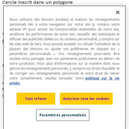
Cercle inscrit dans un polygone
Nous utilisons des témoins (cookies) et traitons les renseignements
personnels liés à votre navigation sur notre site (y compris votre
adresse IP) pour activer les fonctionnalités essentielles de notre site,
Cercle tangent à chacun des côtés de ce
améliorer les performances de notre site, recueillir des statistiques et
diffuser des publicités ciblées ou du contenu personnalisé, y compris sur
polygone.
les sites web de tiers. Vous pouvez accepter ou refuser l’utilisation de la
plupart des témoins ou ajuster vos préférences en cliquant sur «
paramètres personnalisés ». Vos renseignements pourraient être
stockés et/ou partagés avec nos partenaires publicitaires en dehors de
votre juridiction. Pour plus d’informations sur la manière dont nous
Propriétés
gérons les renseignements personnels, y compris vos droits d’accéder et
de corriger vos renseignements personnels et votre droit de retirer
Tout
triangle
et tout
polygone régulier
admettent un
votre consentement, veuillez consulter notre
politique sur la vie
cercle inscrit. Le centre du cercle inscrit dans un
privée.
triangle est le point de rencontre des
bissectrices
de
ses angles intérieurs.
Tout refuser
Autoriser tous les cookies
Paramètres personnalisés