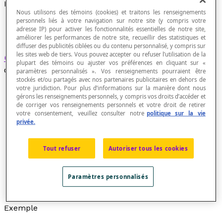
Bipoint
Nous utilisons des témoins (cookies) et traitons les renseignements
personnels liés à votre navigation sur notre site (y compris votre
adresse IP) pour activer les fonctionnalités essentielles de notre site,
améliorer les performances de notre site, recueillir des statistiques et
diffuser des publicités ciblées ou du contenu personnalisé, y compris sur
les sites web de tiers. Vous pouvez accepter ou refuser l’utilisation de la
Couple
(A, B) de points du plan, A étant l'origine
plupart des témoins ou ajuster vos préférences en cliquant sur «
du bipoint et B son extrémité.
paramètres personnalisés ». Vos renseignements pourraient être
stockés et/ou partagés avec nos partenaires publicitaires en dehors de
votre juridiction. Pour plus d’informations sur la manière dont nous
gérons les renseignements personnels, y compris vos droits d’accéder et
de corriger vos renseignements personnels et votre droit de retirer
Un bipoint (A
,
B) est caractérisé par son sens, sa
votre consentement, veuillez consulter notre
politique sur la vie
privée.
direction et sa grandeur. Sa direction est la droite
AB, sa grandeur est la mesure du segment AB et
son sens est l'orientation de A vers B.
Tout refuser
Autoriser tous les cookies
La mesure algébrique du bipoint (A, B) se note :
m(A, B) et on peut écrire : m(A
,
B) = −m(B
,
A).
Paramètres personnalisés
On dit alors que le bipoint (A, B) représente le
vecteur [latex]\overrightarrow{AB}[/latex].
Exemple