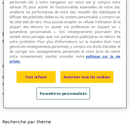
Autant
personnels liés à votre navigation sur notre site (y compris votre
adresse IP) pour activer les fonctionnalités essentielles de notre site,
améliorer les performances de notre site, recueillir des statistiques et
diffuser des publicités ciblées ou du contenu personnalisé, y compris sur
les sites web de tiers. Vous pouvez accepter ou refuser l’utilisation de la
plupart des témoins ou ajuster vos préférences en cliquant sur «
paramètres personnalisés ». Vos renseignements pourraient être
Le mot « autant » exprime l''égalité entre deux
stockés et/ou partagés avec nos partenaires publicitaires en dehors de
nombres ou deux quantités.
votre juridiction. Pour plus d’informations sur la manière dont nous
gérons les renseignements personnels, y compris vos droits d’accéder et
de corriger vos renseignements personnels et votre droit de retirer
votre consentement, veuillez consulter notre
politique sur la vie
privée.
Exemple
Marie a 10 $ et Jean a également 10 $. Ils ont donc
Tout refuser
Autoriser tous les cookies
autant
d'argent l'un que l'autre.
Paramètres personnalisés
Voir aussi
comparaison
Recherche par thème