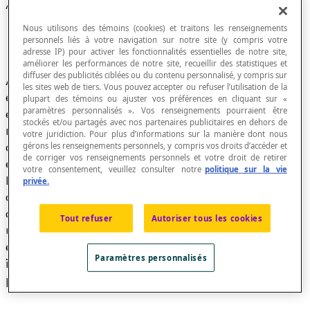
Auguste Ferdinand Möbius (1790-1868)
Nous utilisons des témoins (cookies) et traitons les renseignements
personnels liés à votre navigation sur notre site (y compris votre
adresse IP) pour activer les fonctionnalités essentielles de notre site,
améliorer les performances de notre site, recueillir des statistiques et
diffuser des publicités ciblées ou du contenu personnalisé, y compris sur
Auguste Ferdinand Möbius fut un mathématicien
les sites web de tiers. Vous pouvez accepter ou refuser l’utilisation de la
et astronome théoricien à l'Université de Leipzig
plupart des témoins ou ajuster vos préférences en cliquant sur «
paramètres personnalisés ». Vos renseignements pourraient être
en Allemagne. Dès 1809, il étudie les
stockés et/ou partagés avec nos partenaires publicitaires en dehors de
mathématiques et l'astronomie, successivement
votre juridiction. Pour plus d’informations sur la manière dont nous
dans les universités de Leipzig, Göttingen (il y
gérons les renseignements personnels, y compris vos droits d’accéder et
de corriger vos renseignements personnels et votre droit de retirer
eut Carl Friedrich Gauss comme professeur) et
votre consentement, veuillez consulter notre
politique sur la vie
Halle. Il est principalement connu pour sa
privée.
découverte du
ruban de Möbius
, une surface non
orientable à deux dimensions avec seulement
Tout refuser
Autoriser tous les cookies
une face quand elle est plongée dans un espace
euclidien à trois dimensions. Elle fut découverte
Paramètres personnalisés
indépendamment par Johann Benedict Listing à
peu près à la même époque.