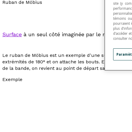
Ruban de Möbius
site (y com
performance
personnalisé
témoins ou
pourraient 
plus d’info
Surface
à un seul côté imaginée par le mathémati
d’accéder e
consulter n
Paramèt
Le ruban de Möbius est un exemple d'une surface qui n'
extrémités de 180° et on attache les bouts. En coloriant 
de la bande, on revient au point de départ sans avoir sou
Exemple