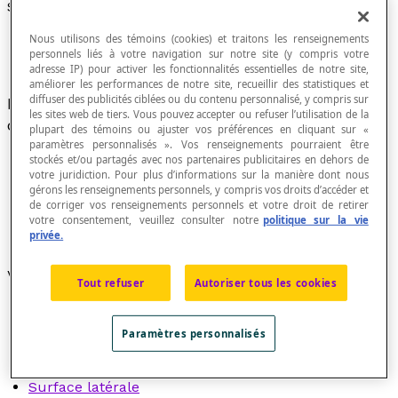
Surface
Nous utilisons des témoins (cookies) et traitons les renseignements
personnels liés à votre navigation sur notre site (y compris votre
adresse IP) pour activer les fonctionnalités essentielles de notre site,
améliorer les performances de notre site, recueillir des statistiques et
diffuser des publicités ciblées ou du contenu personnalisé, y compris sur
Ensemble de points qui forment un espace à
les sites web de tiers. Vous pouvez accepter ou refuser l’utilisation de la
deux dimensions.
plupart des témoins ou ajuster vos préférences en cliquant sur «
paramètres personnalisés ». Vos renseignements pourraient être
stockés et/ou partagés avec nos partenaires publicitaires en dehors de
votre juridiction. Pour plus d’informations sur la manière dont nous
gérons les renseignements personnels, y compris vos droits d’accéder et
La mesure d'une surface s'appelle l'
aire
.
de corriger vos renseignements personnels et votre droit de retirer
L'aire d'un carré est la mesure de la surface du
votre consentement, veuillez consulter notre
politique sur la vie
privée.
carré.
Voir aussi :
Tout refuser
Autoriser tous les cookies
Surface conique
Surface cylindrique
Paramètres personnalisés
Surface développable
Surface gauche
Surface latérale