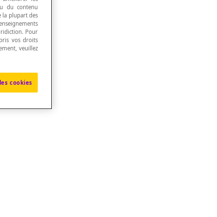
 ou du contenu
e la plupart des
renseignements
ridiction. Pour
ris vos droits
ement, veuillez
les cookies