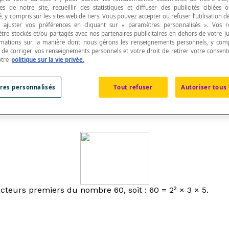
s de notre site, recueillir des statistiques et diffuser des publicités ciblées
, y compris sur les sites web de tiers. Vous pouvez accepter ou refuser l’utilisation d
 ajuster vos préférences en cliquant sur « paramètres personnalisés ». Vos 
être stockés et/ou partagés avec nos partenaires publicitaires en dehors de votre ju
rmations sur la manière dont nous gérons les renseignements personnels, y comp
t de corriger vos renseignements personnels et votre droit de retirer votre consent
un nombre en un produit de ses
facteurs premiers
.
otre
politique sur la vie privée.
res personnalisés
Tout refuser
Autoriser tous 
teurs premiers du nombre 60, soit : 60 = 2² × 3 × 5.