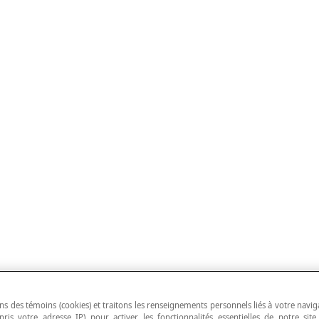
ns des témoins (cookies) et traitons les renseignements personnels liés à votre navig
pris votre adresse IP) pour activer les fonctionnalités essentielles de notre site