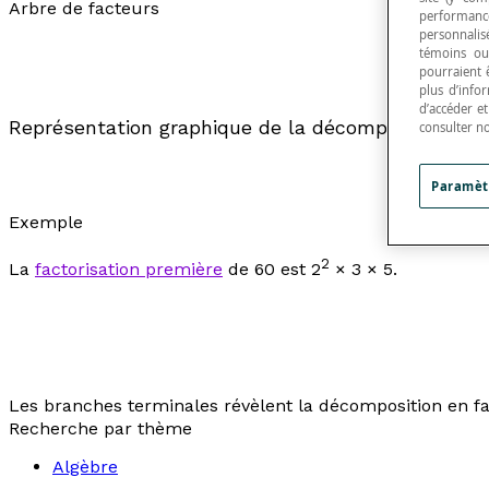
Arbre de facteurs
performance
personnalisé
témoins ou
pourraient 
plus d’info
d’accéder e
Représentation graphique de la décomposition d’
consulter n
Paramèt
Exemple
2
La
factorisation première
de 60 est 2
× 3 × 5.
Les branches terminales révèlent la décomposition en fac
Recherche par thème
Algèbre