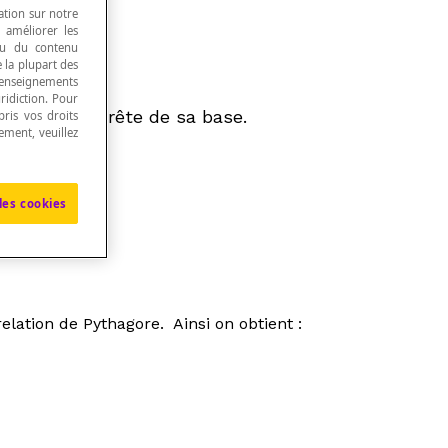
ation sur notre
, améliorer les
 ou du contenu
e la plupart des
renseignements
ridiction. Pour
onque de l’arête de sa base.
ris vos droits
ement, veuillez
les cookies
elation de Pythagore. Ainsi on obtient :