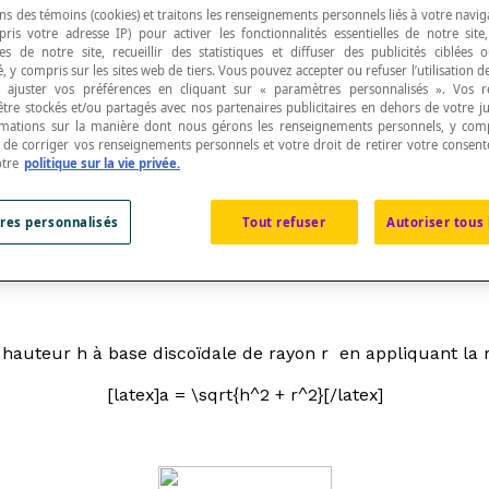
ns des témoins (cookies) et traitons les renseignements personnels liés à votre navig
pris votre adresse IP) pour activer les fonctionnalités essentielles de notre site
s de notre site, recueillir des statistiques et diffuser des publicités ciblées
, y compris sur les sites web de tiers. Vous pouvez accepter ou refuser l’utilisation d
 ajuster vos préférences en cliquant sur « paramètres personnalisés ». Vos 
être stockés et/ou partagés avec nos partenaires publicitaires en dehors de votre ju
lement son apex, à sa
directrice
ou à un point quelc
rmations sur la manière dont nous gérons les renseignements personnels, y comp
t de corriger vos renseignements personnels et votre droit de retirer votre consent
otre
politique sur la vie privée.
 qui lui sert de base.
res personnalisés
Tout refuser
Autoriser tous 
gne est un cercle.
à base discoïdale.
e hauteur
h
à base discoïdale de rayon
r
en appliquant la r
[latex]a = \sqrt{h^2 + r^2}[/latex]