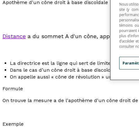
Apothème d'un cône droit à base discoïdale
Nous utiliso
site (y com
performance
personnalisé
témoins ou
pourraient 
Distance
a
du sommet A d'un cône, appelé généra
plus d’info
d’accéder e
consulter n
La directrice est la ligne qui sert de limite au disque
Paramèt
Dans le cas d’un cône droit à base discoïdale, cette li
On appelle aussi «
cône de révolution
» un cône droit 
Formule
On trouve la mesure
a
de l'apothème d'un cône droit d
Exemple