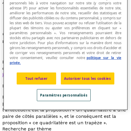
Antécédent
personnels liés à votre navigation sur notre site (y compris votre
adresse IP) pour activer les fonctionnalités essentielles de notre site,
améliorer les performances de notre site, recueillir des statistiques et
diffuser des publicités ciblées ou du contenu personnalisé, y compris sur
les sites web de tiers. Vous pouvez accepter ou refuser l’utilisation de la
plupart des témoins ou ajuster vos préférences en cliquant sur «
paramètres personnalisés ». Vos renseignements pourraient être
Ce qui précède ou prémisse dans un
stockés et/ou partagés avec nos partenaires publicitaires en dehors de
raisonnement.
votre juridiction. Pour plus d’informations sur la manière dont nous
gérons les renseignements personnels, y compris vos droits d’accéder et
de corriger vos renseignements personnels et votre droit de retirer
votre consentement, veuillez consulter notre
politique sur la vie
En logique mathématique, premier des deux termes
privée.
d'une
forme propositionnelle conditionnelle
ou d'une
implication
.
Tout refuser
Autoriser tous les cookies
Exemple
Paramètres personnalisés
Dans l'énoncé « si
un quadrilatère a une paire de côtés
parallèles
, alors
ce quadrilatère est un trapèze
»,
l'antécédent est la proposition «
un quadrilatère a une
paire de côtés parallèles
», et le conséquent est la
proposition «
ce quadrilatère est un trapèze
».
Recherche par thème