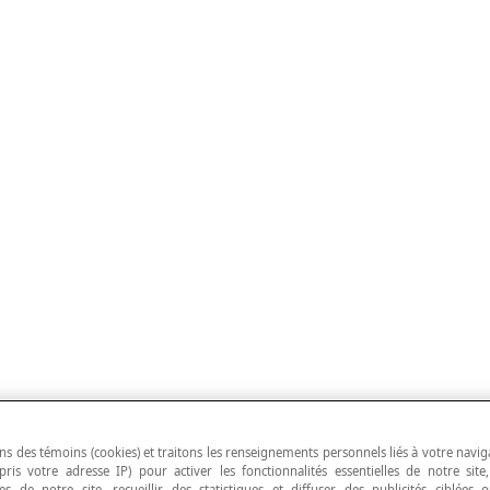
ns des témoins (cookies) et traitons les renseignements personnels liés à votre navig
pris votre adresse IP) pour activer les fonctionnalités essentielles de notre site
s de notre site, recueillir des statistiques et diffuser des publicités ciblées