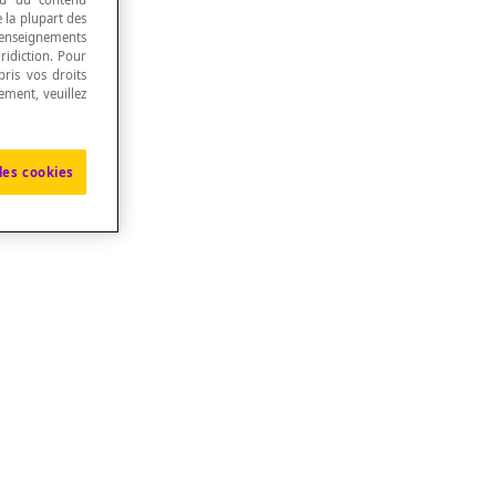
e la plupart des
renseignements
ridiction. Pour
ris vos droits
ement, veuillez
les cookies