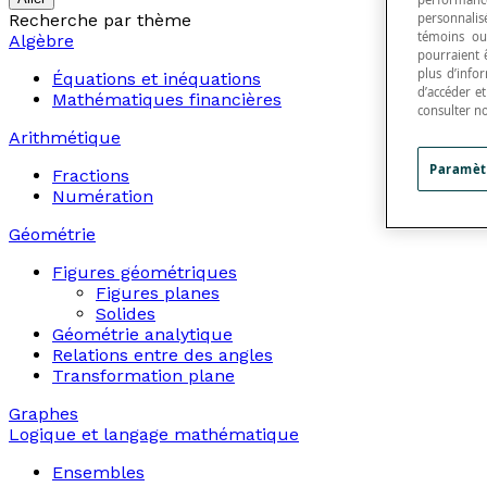
Recherche par thème
personnalisé
témoins ou
Algèbre
pourraient 
plus d’info
Équations et inéquations
d’accéder e
Mathématiques financières
consulter n
Arithmétique
Paramèt
Fractions
Numération
Géométrie
Figures géométriques
Figures planes
Solides
Géométrie analytique
Relations entre des angles
Transformation plane
Graphes
Logique et langage mathématique
Ensembles