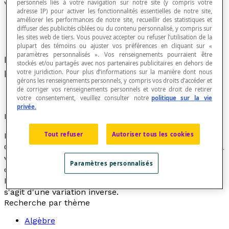
personnels liés à votre navigation sur notre site (y compris votre
Variation inverse
adresse IP) pour activer les fonctionnalités essentielles de notre site,
améliorer les performances de notre site, recueillir des statistiques et
diffuser des publicités ciblées ou du contenu personnalisé, y compris sur
les sites web de tiers. Vous pouvez accepter ou refuser l’utilisation de la
plupart des témoins ou ajuster vos préférences en cliquant sur «
paramètres personnalisés ». Vos renseignements pourraient être
Relation de la forme
xy
=
k
dans laquelle le
stockés et/ou partagés avec nos partenaires publicitaires en dehors de
produit
k
des deux variables demeure constant.
votre juridiction. Pour plus d’informations sur la manière dont nous
gérons les renseignements personnels, y compris vos droits d’accéder et
de corriger vos renseignements personnels et votre droit de retirer
votre consentement, veuillez consulter notre
politique sur la vie
privée.
Exemple
Tout refuser
Autoriser tous les cookies
Maxime a parcouru 200 km à la vitesse de 100 km/h.
On a alors la relation
d
=
vt
où
d
est la distance,
v
est la
vitesse et
t
est le temps. Pour parcourir la même
Paramètres personnalisés
distance, si la vitesse diminue, il faudra plus de temps.
Et si la vitesse augmente, il faudra moins de temps. Il
s'agit d'une variation inverse.
Recherche par thème
Algèbre