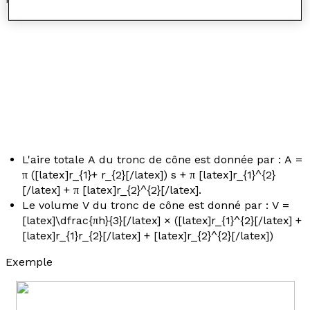
L'aire totale
A
du tronc de cône est donnée par :
A
=
π ([latex]r_{1}+ r_{2}[/latex]) s + π [latex]r_{1}^{2}
[/latex] + π [latex]r_{2}^{2}[/latex].
Le volume
V
du tronc de cône est donné par :
V
=
[latex]\dfrac{πh}{3}[/latex] × ([latex]r_{1}^{2}[/latex] +
[latex]r_{1}r_{2}[/latex] + [latex]r_{2}^{2}[/latex])
Exemple