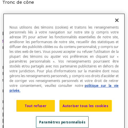
Tronc de cône
Nous utilisons des témoins (cookies) et traitons les renseignements
personnels liés à votre navigation sur notre site (y compris votre
L'un des deux solides obtenus en coupant un
adresse IP) pour activer les fonctionnalités essentielles de notre site,
cône
par un plan parallèle à sa base et
améliorer les performances de notre site, recueillir des statistiques et
rencontrant toutes les
génératrices
.
diffuser des publicités ciblées ou du contenu personnalisé, y compris sur
les sites web de tiers. Vous pouvez accepter ou refuser l’utilisation de la
plupart des témoins ou ajuster vos préférences en cliquant sur «
paramètres personnalisés ». Vos renseignements pourraient être
stockés et/ou partagés avec nos partenaires publicitaires en dehors de
Des deux solides obtenus, celui qui ne contient pas
votre juridiction. Pour plus d’informations sur la manière dont nous
l'
apex
du cône est appelé un
tronc de cône
et l'autre
gérons les renseignements personnels, y compris vos droits d’accéder et
solide est un
cône
.
de corriger vos renseignements personnels et votre droit de retirer
votre consentement, veuillez consulter notre
politique sur la vie
Formules
privée.
L'illustration ci-dessous montre un tronc de cône droit
Tout refuser
Autoriser tous les cookies
à base discoïdale de rayons [latex]r_{1}[/latex] et
[latex]r_{2}[/latex] et de génératrices :
h
= m
[latex]\overline{O_{1}O_{2}}[/latex] et
s
= m
Paramètres personnalisés
[latex]\overline{P_{1}P_{2}}[/latex].