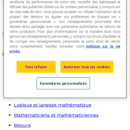
Trigone
améliorer les performances de notre site, recueillir des statistiques et
diffuser des publicités ciblées ou du contenu personnalisé, y compris sur
les sites web de tiers. Vous pouvez accepter ou refuser l’utilisation de la
plupart des témoins ou ajuster vos préférences en cliquant sur «
paramètres personnalisés ». Vos renseignements pourraient être
stockés et/ou partagés avec nos partenaires publicitaires en dehors de
votre juridiction. Pour plus d’informations sur la manière dont nous
Synonyme de
triangle
.
gérons les renseignements personnels, y compris vos droits d’accéder et
de corriger vos renseignements personnels et votre droit de retirer
votre consentement, veuillez consulter notre
politique sur la vie
privée.
Recherche par thème
Algèbre
Tout refuser
Autoriser tous les cookies
Arithmétique
Paramètres personnalisés
Graphes
Géométrie
Logique et langage mathématique
Mathématiciens et mathématiciennes
Mesure