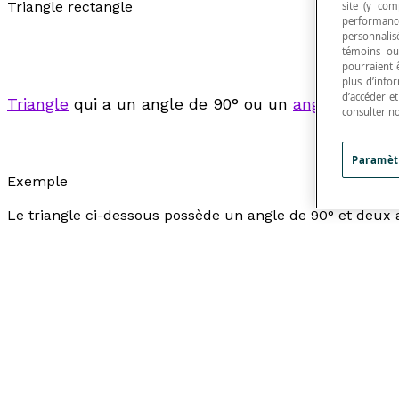
Triangle rectangle
site (y com
performance
personnalisé
témoins ou
pourraient 
plus d’info
d’accéder e
Triangle
qui a un angle de 90° ou un
angle droit
.
consulter n
Paramèt
Exemple
Le triangle ci-dessous possède un angle de 90° et deux 