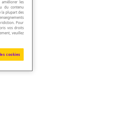
, améliorer les
 ou du contenu
e la plupart des
renseignements
ridiction. Pour
ris vos droits
ement, veuillez
les cookies