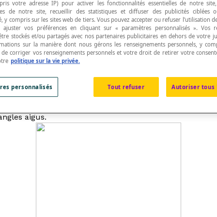
pris votre adresse IP) pour activer les fonctionnalités essentielles de notre site
s de notre site, recueillir des statistiques et diffuser des publicités ciblées
, y compris sur les sites web de tiers. Vous pouvez accepter ou refuser l’utilisation d
 ajuster vos préférences en cliquant sur « paramètres personnalisés ». Vos 
être stockés et/ou partagés avec nos partenaires publicitaires en dehors de votre ju
rmations sur la manière dont nous gérons les renseignements personnels, y comp
t de corriger vos renseignements personnels et votre droit de retirer votre consent
otre
politique sur la vie privée.
res personnalisés
Tout refuser
Autoriser tous 
angles aigus.