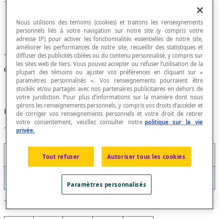
Table de nombres
Nous utilisons des témoins (cookies) et traitons les renseignements
personnels liés à votre navigation sur notre site (y compris votre
adresse IP) pour activer les fonctionnalités essentielles de notre site,
améliorer les performances de notre site, recueillir des statistiques et
Tableau dans lequel des nombres sont disposés
diffuser des publicités ciblées ou du contenu personnalisé, y compris sur
les sites web de tiers. Vous pouvez accepter ou refuser l’utilisation de la
d'une façon méthodique en lignes et colonnes.
plupart des témoins ou ajuster vos préférences en cliquant sur «
paramètres personnalisés ». Vos renseignements pourraient être
stockés et/ou partagés avec nos partenaires publicitaires en dehors de
votre juridiction. Pour plus d’informations sur la manière dont nous
gérons les renseignements personnels, y compris vos droits d’accéder et
Exemples
de corriger vos renseignements personnels et votre droit de retirer
votre consentement, veuillez consulter notre
politique sur la vie
Table des carrés
privée.
0
1
2
3
4
5
6
7
8
9
Tout refuser
Autoriser tous les cookies
0
1
4
9
16
25
36
49
64
81
Paramètres personnalisés
Table des 20 premiers nombres premiers