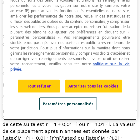
Nous utilisons des témoins (cookies) et traitons les renseignements
Suite géométrique
personnels liés à votre navigation sur notre site (y compris votre
adresse IP) pour activer les fonctionnalités essentielles de notre site,
améliorer les performances de notre site, recueillir des statistiques et
diffuser des publicités ciblées ou du contenu personnalisé, y compris sur
les sites web de tiers. Vous pouvez accepter ou refuser l’utilisation de la
plupart des témoins ou ajuster vos préférences en cliquant sur «
Suite dans laquelle le rapport
r,
différent de 1, de
paramètres personnalisés ». Vos renseignements pourraient être
stockés et/ou partagés avec nos partenaires publicitaires en dehors de
deux termes consécutifs est constant.
votre juridiction. Pour plus d’informations sur la manière dont nous
gérons les renseignements personnels, y compris vos droits d’accéder et
de corriger vos renseignements personnels et votre droit de retirer
votre consentement, veuillez consulter notre
politique sur la vie
Synonyme de
progression géométrique
. Le rapport
r
privée.
est appelé la
raison
de la suite géométrique.
Exemple
Tout refuser
Autoriser tous les cookies
Si on place un montant M à un intérêt de
i %
composé
annuellement, alors la suite des valeurs de ce
Paramètres personnalisés
placement après
n
années est donnée par : S = {M · (1 +
0,01 ·
i
), M · (1 + 0,01 ·
i
)², M · (1 + 0,01 ·
i
)³, ...}. La raison
r
de cette suite est
r
= 1 + 0,01 ·
i
ou
r =
1,01 ·
i
. La valeur
de ce placement après
n
années est donnée par
[latex]M · (1 + 0,01 · i)^n[/latex] ou [latex]M · (1,01 ·