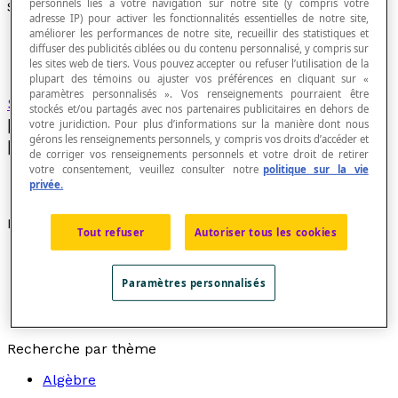
personnels liés à votre navigation sur notre site (y compris votre
Suite croissante
adresse IP) pour activer les fonctionnalités essentielles de notre site,
améliorer les performances de notre site, recueillir des statistiques et
diffuser des publicités ciblées ou du contenu personnalisé, y compris sur
les sites web de tiers. Vous pouvez accepter ou refuser l’utilisation de la
plupart des témoins ou ajuster vos préférences en cliquant sur «
paramètres personnalisés ». Vos renseignements pourraient être
Suite
dans laquelle ∀
n
∈ [latex]\mathbb{R}
stockés et/ou partagés avec nos partenaires publicitaires en dehors de
[/latex] :
x
[latex]_{n}[/latex] ≤
x
[latex]_{n+1}
votre juridiction. Pour plus d’informations sur la manière dont nous
gérons les renseignements personnels, y compris vos droits d’accéder et
[/latex].
de corriger vos renseignements personnels et votre droit de retirer
votre consentement, veuillez consulter notre
politique sur la vie
privée.
Exemples
Tout refuser
Autoriser tous les cookies
La suite des nombres pairs est une suite
strictement croissante : 0, 2, 4, 6, 8, 10, 12, 14, ...
Paramètres personnalisés
La suite des nombres carrés est une suite
strictement croissante : 1, 4, 9, 16, 25, 36, 49, ...
Recherche par thème
Algèbre