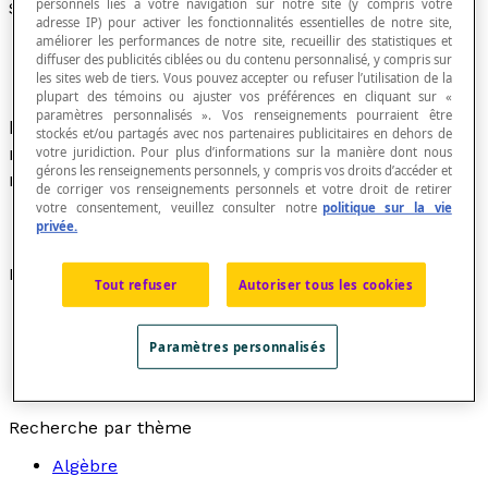
personnels liés à votre navigation sur notre site (y compris votre
Successeur
adresse IP) pour activer les fonctionnalités essentielles de notre site,
améliorer les performances de notre site, recueillir des statistiques et
diffuser des publicités ciblées ou du contenu personnalisé, y compris sur
les sites web de tiers. Vous pouvez accepter ou refuser l’utilisation de la
plupart des témoins ou ajuster vos préférences en cliquant sur «
paramètres personnalisés ». Vos renseignements pourraient être
Nom parfois utilisé pour désigner le nombre
stockés et/ou partagés avec nos partenaires publicitaires en dehors de
naturel qui suit immédiatement un nombre
votre juridiction. Pour plus d’informations sur la manière dont nous
gérons les renseignements personnels, y compris vos droits d’accéder et
naturel donné.
de corriger vos renseignements personnels et votre droit de retirer
votre consentement, veuillez consulter notre
politique sur la vie
privée.
Exemples
Tout refuser
Autoriser tous les cookies
Le successeur de 14 est 15 et le
prédécesseur
de
15 est 14.
Paramètres personnalisés
Le successeur de 99 est 100 et le prédécesseur de
100 est 99.
Recherche par thème
Algèbre