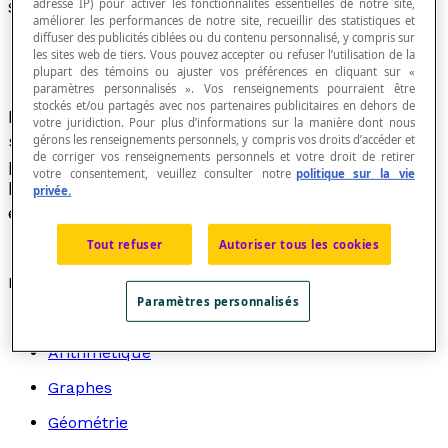
adresse IP) pour activer les fonctionnalités essentielles de notre site,
Statistique descriptive
améliorer les performances de notre site, recueillir des statistiques et
diffuser des publicités ciblées ou du contenu personnalisé, y compris sur
les sites web de tiers. Vous pouvez accepter ou refuser l’utilisation de la
plupart des témoins ou ajuster vos préférences en cliquant sur «
paramètres personnalisés ». Vos renseignements pourraient être
stockés et/ou partagés avec nos partenaires publicitaires en dehors de
Branche des mathématiques appliquées basée
votre juridiction. Pour plus d’informations sur la manière dont nous
sur l'observation d'évènements expérimentaux à
gérons les renseignements personnels, y compris vos droits d’accéder et
de corriger vos renseignements personnels et votre droit de retirer
partir desquels on cherche à établir des
votre consentement, veuillez consulter notre
politique sur la vie
hypothèses qui permettront de prédire des
privée.
évènements dans des situations analogues.
Tout refuser
Autoriser tous les cookies
Recherche par thème
Paramètres personnalisés
Algèbre
Arithmétique
Graphes
Géométrie